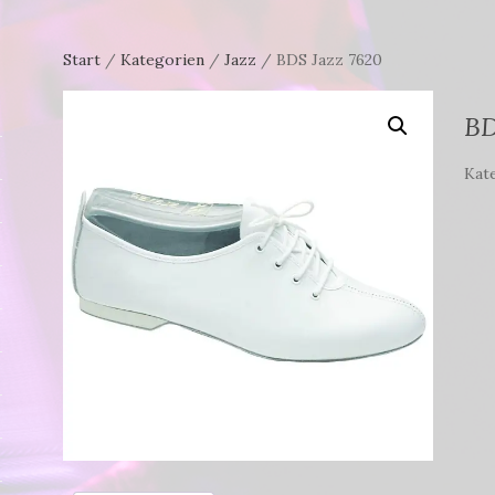
Start
/
Kategorien
/
Jazz
/ BDS Jazz 7620
BD
Kat