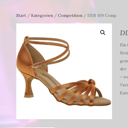
Start
/
Kategorien
/
Competition
/ DDS 109 Comp.
DD
Ein 
flex
genu
der
– we
Vari
Kat