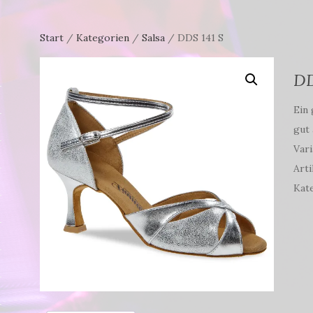
Start
/
Kategorien
/
Salsa
/ DDS 141 S
DD
Ein 
gut 
Vari
Arti
Kat