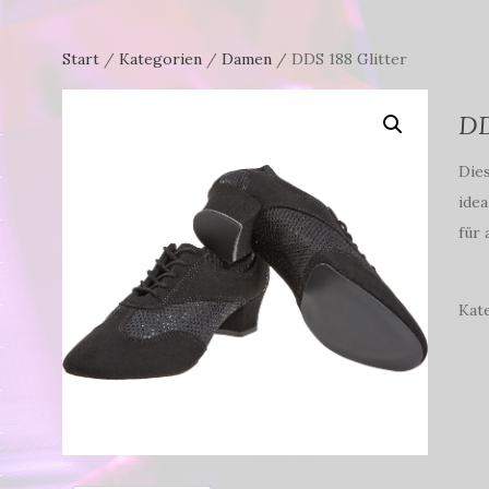
Start
/
Kategorien
/
Damen
/ DDS 188 Glitter
DD
Die
idea
für 
Kat