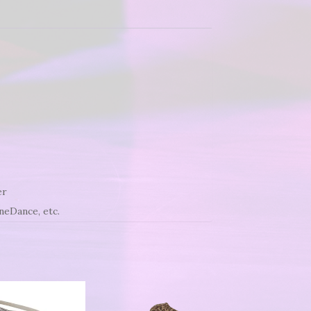
er
neDance, etc.