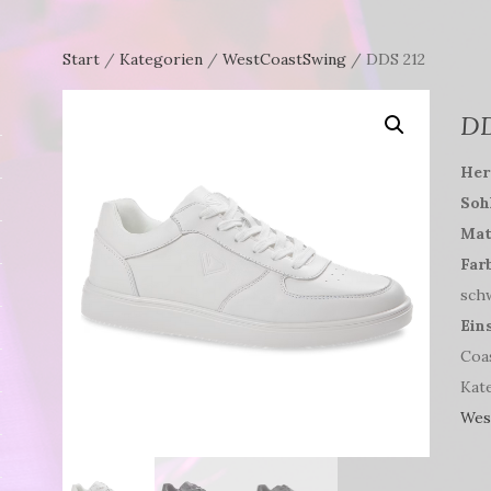
Start
/
Kategorien
/
WestCoastSwing
/ DDS 212
DD
Hers
Soh
Mat
Far
sch
Ein
Coa
Kat
Wes