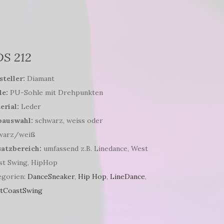
S 212
teller:
Diamant
le:
PU-Sohle mit Drehpunkten
erial:
Leder
bauswahl:
schwarz, weiss oder
warz/weiß
satzbereich:
umfassend z.B. Linedance, West
st Swing, HipHop
egorien:
DanceSneaker
,
Hip Hop
,
LineDance
,
tCoastSwing