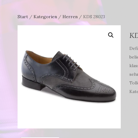
Start
/
Kategorien
/
Herren
/ KDS 28023
KD
Defi
beli
klas
sehr
Toll
Kat